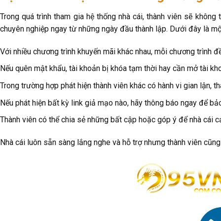
Trong quá trình tham gia hệ thống nhà cái, thành viên sẽ không
chuyên nghiệp ngay từ những ngày đầu thành lập. Dưới đây là m
Với nhiều chương trình khuyến mãi khác nhau, mỗi chương trình đề
Nếu quên mật khẩu, tài khoản bị khóa tạm thời hay cần mở tài khoả
Trong trường hợp phát hiện thành viên khác có hành vi gian lận, th
Nếu phát hiện bất kỳ link giả mạo nào, hãy thông báo ngay để bả
Thành viên có thể chia sẻ những bất cập hoặc góp ý để nhà cái cả
Nhà cái luôn sẵn sàng lắng nghe và hỗ trợ nhưng thành viên cũng