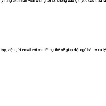
 ý rằng các nhân viên chúng tôi sẽ không bao giờ yêu cầu đưa ra
, việc gửi email với chi tiết cụ thể sẽ giúp đội ngũ hỗ trợ xử lý