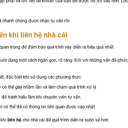
 phải và chi tiết tài khoản của bạn để được hỗ trợ sâu hơn. Lưu
nhanh chóng được nhận tư vấn rồi.
n khi liên hệ nhà cái
uan trọng để đảm bảo quá trình này diễn ra hiệu quả nhất:
ời dùng một cách ngắn gọn, rõ ràng. Đối với những vấn đề phức tạp
iết, đặc biệt khi sử dụng các phương thức.
 có thể gây nhầm lẫn và làm chậm quá trình xử lý.
 để tránh hiểu lầm khi chuyên viên tư vấn.
 vì có thể đã có thông tin liên quan được cập nhật.
 khi
liên hệ
cho nhà cái để quá trình diễn ra suôn sẻ hơn.