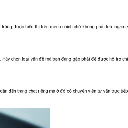
trắng được hiển thị trên menu chính chứ không phải tên ingam
. Hãy chọn loại vấn đề mà bạn đang gặp phải để được hỗ trợ chi
dẫn đến trang chat riêng mà ở đó có chuyên viên tư vấn trực tiếp