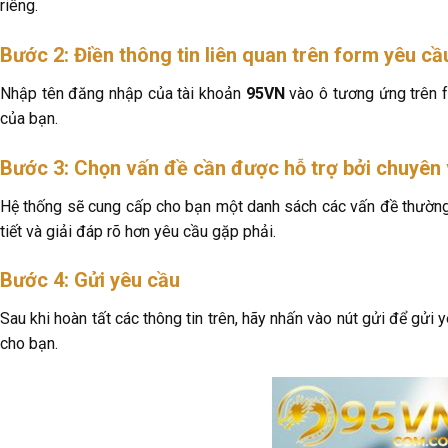
riêng.
Bước 2: Điền thông tin liên quan trên form yêu cầu
Nhập tên đăng nhập của tài khoản
95VN
vào ô tương ứng trên f
của bạn.
Bước 3: Chọn vấn đề cần được hỗ trợ bởi chuyên 
Hệ thống sẽ cung cấp cho bạn một danh sách các vấn đề thường 
tiết và giải đáp rõ hơn yêu cầu gặp phải.
Bước 4: Gửi yêu cầu
Sau khi hoàn tất các thông tin trên, hãy nhấn vào nút gửi để gử
cho bạn.