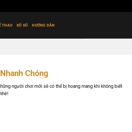
Ể THAO
XỔ SỐ
HƯỚNG DẪN
, Nhanh Chóng
những người chơi mới sẽ có thể bị hoang mang khi không biết
 nhé!