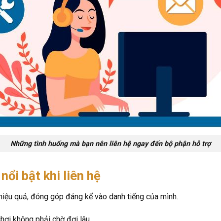
Những tình huống mà bạn nên liên hệ ngay đến bộ phận hỗ trợ
ổi bật khi liên hệ
hiệu quả, đóng góp đáng kể vào danh tiếng của mình.
hơi không phải chờ đợi lâu.