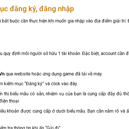
ục đăng ký, đăng nhập
 bắt buộc cần thực hiện khi muốn gia nhập vào địa điểm giải trí.
quy định mỗi người sở hữu 1 tài khoản. Đặc biệt, account cần đ
5Vn
qua website hoặc ứng dụng game đã tải về máy.
 tìm kiếm mục “Đăng ký” và click vào đây.
iển thị biểu mẫu có sẵn, nhiệm vụ của bạn là cung cấp đầy đủ th
điện thoại
iều khoản được cung cấp ở dưới biểu mẫu. Bạn cần nắm rõ và ấn
 tra thông tin khi ấn “Gửi đi”.