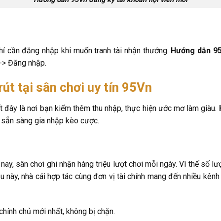
chỉ cần đăng nhập khi muốn tranh tài nhận thưởng.
Hướng dẫn 9
 -> Đăng nhập.
út tại sân chơi uy tín 95Vn
hết đây là nơi bạn kiếm thêm thu nhập, thực hiện ước mơ làm giàu.
, sẵn sàng gia nhập kèo cược.
nay, sân chơi ghi nhận hàng triệu lượt chơi mỗi ngày. Vì thế số 
u này, nhà cái hợp tác cùng đơn vị tài chính mang đến nhiều kênh
chính chủ mới nhất, không bị chặn.