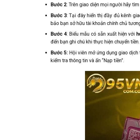
Bước 2
: Trên giao diện mọi người hãy tìm
Bước 3
: Tại đây hiển thị đầy đủ kênh gi
bảo bạn sở hữu tài khoản chính chủ tươn
Bước 4
: Biểu mẫu có sẵn xuất hiện với
h
đến bạn ghi chú khi thực hiện chuyển tiền.
Bước 5:
Hội viên mở ứng dụng giao dịch 
kiểm tra thông tin và ấn “Nạp tiền”.