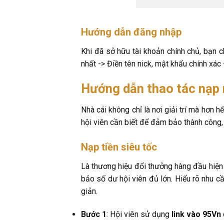
Hướng dẫn đăng nhập
Khi đã sở hữu tài khoản chính chủ, bạn 
nhất -> Điền tên nick, mật khẩu chính xác
Hướng dẫn thao tác nạp r
Nhà cái không chỉ là nơi giải trí mà hơn 
hội viên cần biết để đảm bảo thành công
Nạp tiền siêu tốc
Là thương hiệu đổi thưởng hàng đầu hiện 
bảo số dư hội viên đủ lớn. Hiểu rõ nhu cầ
giản.
Bước 1
: Hội viên sử dụng
link vào 95Vn