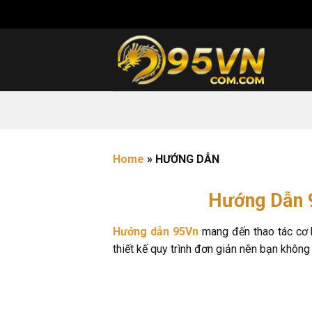
Skip
to
content
Home
»
HƯỚNG DẪN
Hướng Dẫn 
Hướng dẫn 95Vn
mang đến thao tác cơ b
thiết kế quy trình đơn giản nên bạn không