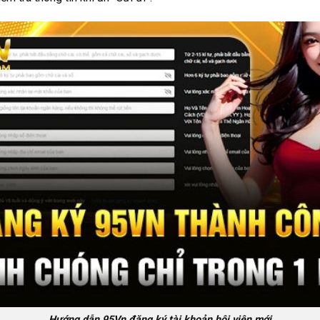
Hướng dẫn 95Vn đăng ký tài khoản hội viên mới