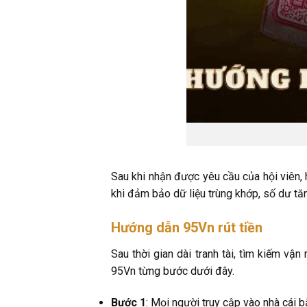
Sau khi nhận được yêu cầu của hội viên, 
khi đảm bảo dữ liệu trùng khớp, số dư tăn
Hướng dẫn 95Vn rút tiền
Sau thời gian dài tranh tài, tìm kiếm vậ
95Vn từng bước dưới đây.
Bước 1
: Mọi người truy cập vào nhà cái b