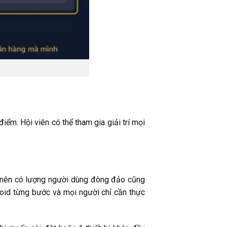
iểm. Hội viên có thể tham gia giải trí mọi
g nên có lượng người dùng đông đảo cũng
roid từng bước và mọi người chỉ cần thực