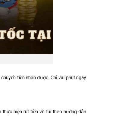
 chuyển tiền nhận được. Chỉ vài phút ngay
 thực hiện rút tiền về túi theo hướng dẫn