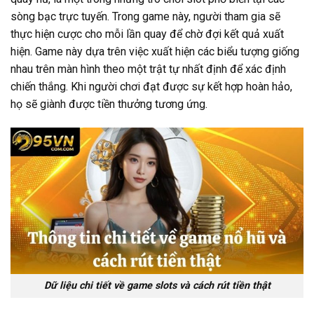
sòng bạc trực tuyến. Trong game này, người tham gia sẽ
thực hiện cược cho mỗi lần quay để chờ đợi kết quả xuất
hiện. Game này dựa trên việc xuất hiện các biểu tượng giống
nhau trên màn hình theo một trật tự nhất định để xác định
chiến thắng. Khi người chơi đạt được sự kết hợp hoàn hảo,
họ sẽ giành được tiền thưởng tương ứng.
Dữ liệu chi tiết về game slots và cách rút tiền thật