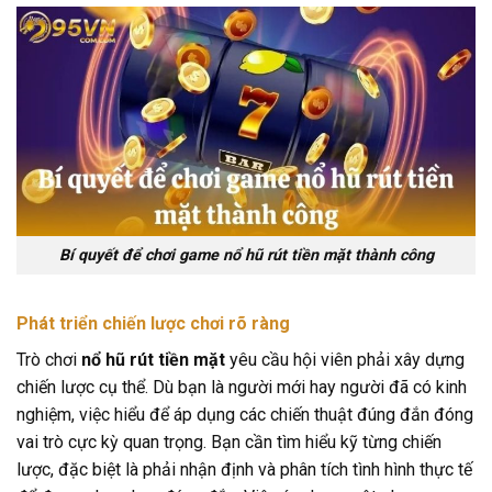
Bí quyết để chơi game nổ hũ rút tiền mặt thành công
Phát triển chiến lược chơi rõ ràng
Trò chơi
nổ hũ rút tiền mặt
yêu cầu hội viên phải xây dựng
chiến lược cụ thể. Dù bạn là người mới hay người đã có kinh
nghiệm, việc hiểu để áp dụng các chiến thuật đúng đắn đóng
vai trò cực kỳ quan trọng. Bạn cần tìm hiểu kỹ từng chiến
lược, đặc biệt là phải nhận định và phân tích tình hình thực tế