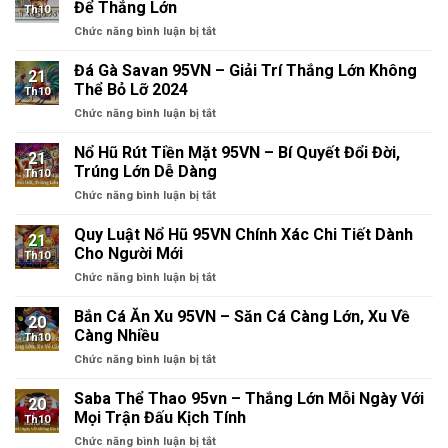
Khắc
Để Thắng Lớn
Th10
Tốc
Jackpot
ở
Chức năng bình luận bị tắt
95VN
Khiến
Hướng
–
Cộng
Dẫn
Đá Gà Savan 95VN – Giải Trí Thắng Lớn Không
Hướng
Đồng
21
Soi
Dẫn
Thể Bỏ Lỡ 2024
Dậy
Th10
Cầu
Quy
Sóng
ở
Chức năng bình luận bị tắt
Xổ
Trình
Đá
Số
Chơi
Gà
Nổ Hũ Rút Tiền Mặt 95VN – Bí Quyết Đổi Đời,
95VN
Mới
21
Savan
Chi
Trúng Lớn Dễ Dàng
Năm
Th10
95VN
Tiết
2024
ở
Chức năng bình luận bị tắt
–
–
Nổ
Giải
Bí
Hũ
Quy Luật Nổ Hũ 95VN Chính Xác Chi Tiết Dành
Trí
Kíp
21
Rút
Thắng
Cho Người Mới
Để
Th10
Tiền
Lớn
Thắng
ở
Chức năng bình luận bị tắt
Mặt
Không
Lớn
Quy
95VN
Thể
Luật
Bắn Cá Ăn Xu 95VN – Săn Cá Càng Lớn, Xu Về
–
Bỏ
20
Nổ
Bí
Càng Nhiều
Lỡ
Th10
Hũ
Quyết
2024
ở
Chức năng bình luận bị tắt
95VN
Đổi
Bắn
Chính
Đời,
Cá
Saba Thể Thao 95vn – Thắng Lớn Mỗi Ngày Với
Xác
Trúng
20
Ăn
Chi
Mọi Trận Đấu Kịch Tính
Lớn
Th10
Xu
Tiết
Dễ
ở
Chức năng bình luận bị tắt
95VN
Dành