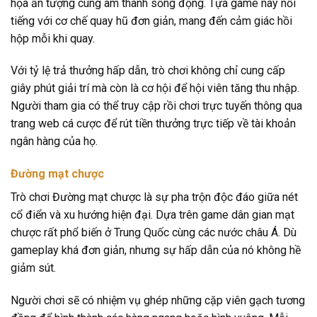
họa ấn tượng cùng âm thanh sống động. Tựa game này nổi
tiếng với cơ chế quay hũ đơn giản, mang đến cảm giác hồi
hộp mỗi khi quay.
Với tỷ lệ trả thưởng hấp dẫn, trò chơi không chỉ cung cấp
giây phút giải trí mà còn là cơ hội để hội viên tăng thu nhập.
Người tham gia có thể truy cập rồi chơi trực tuyến thông qua
trang web cá cược để rút tiền thưởng trực tiếp về tài khoản
ngân hàng của họ.
Đường mạt chược
Trò chơi Đường mạt chược là sự pha trộn độc đáo giữa nét
cổ điển và xu hướng hiện đại. Dựa trên game dân gian mạt
chược rất phổ biến ở Trung Quốc cùng các nước châu Á. Dù
gameplay khá đơn giản, nhưng sự hấp dẫn của nó không hề
giảm sút.
Người chơi sẽ có nhiệm vụ ghép những cặp viên gạch tương