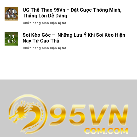
Dàng
Saba
–
Cho
Thể
UG Thể Thao 95Vn – Đặt Cược Thông Minh,
Săn
Người
19
Thao
Cá
Thắng Lớn Dễ Dàng
Mới
Th10
95vn
Càng
ở
Chức năng bình luận bị tắt
–
Lớn,
UG
Thắng
Xu
Thể
Soi Kèo Góc – Những Lưu Ý Khi Soi Kèo Hiện
Lớn
Về
19
Thao
Mỗi
Nay Từ Cao Thủ
Càng
Th10
95Vn
Ngày
Nhiều
ở
Chức năng bình luận bị tắt
–
Với
Soi
Đặt
Mọi
Kèo
Cược
Trận
Góc
Thông
Đấu
–
Minh,
Kịch
Thắng
Tính
Những
Lớn
Lưu
Dễ
Ý
Dàng
Khi
Soi
Kèo
Hiện
Nay
Từ
Cao
Thủ