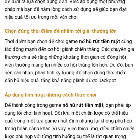
để đưa ra lựa chọn đúng đắn. Việc áp dụng một phương
pháp mà bạn đã nằm lòng cách sử dụng sẽ giúp bạn đạt
hiệu quả tối ưu trong mỗi ván chơi.
Chọn đúng thời điểm để nhắm tới giải thưởng lớn
Thời điểm bạn chọn để chơi game
nổ hũ rút tiền mặt
cũng
tác động mạnh đến cơ hội giành chiến thắng. Các chuyên gia
thường chia sẻ rằng những khoảng thời gian có đông hội
viên thường mang lại nhiều cơ hội thắng lớn hơn. Do đó, bạn
nên cân nhắc, phân tích kỹ lưỡng để chọn đúng thời điểm
săn hũ hiệu quả, tăng khả năng giành được Jackpot.
Áp dụng linh hoạt những cách thức chơi
Để thành công trong game
nổ hũ rút tiền mặt
, bạn phải áp
dụng lối chơi linh hoạt. Đôi khi, một chiến lược có thể hiệu
quả trong một tựa game nhất định nhưng lại không phù hợp
trong hoàn cảnh khác. Vì vậy, việc thích ứng, điều chỉnh chiến
lược phù hợp với từng tình huống cụ thể là rất quan trọng.